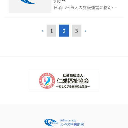
知らせ
日頃は当法人の施設運営に格別のご理解とご協力を賜り、厚く御礼申し上げます。 こ...
1
2
3
«
»