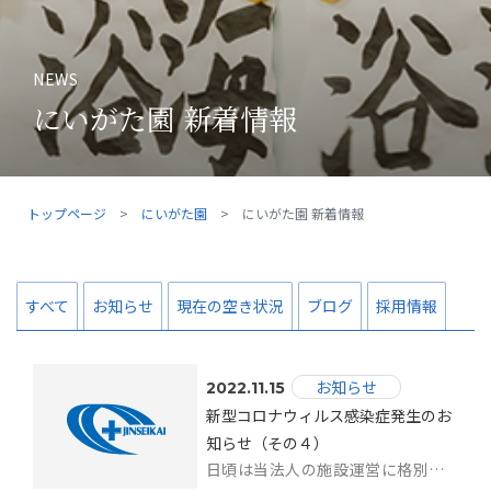
NEWS
にいがた園 新着情報
トップページ
にいがた園
にいがた園 新着情報
すべて
お知らせ
現在の空き状況
ブログ
採用情報
お知らせ
2022.11.15
新型コロナウィルス感染症発生のお
知らせ（その４）
日頃は当法人の施設運営に格別のご理解とご協力を賜り、厚く御礼申し上げます。 こ...