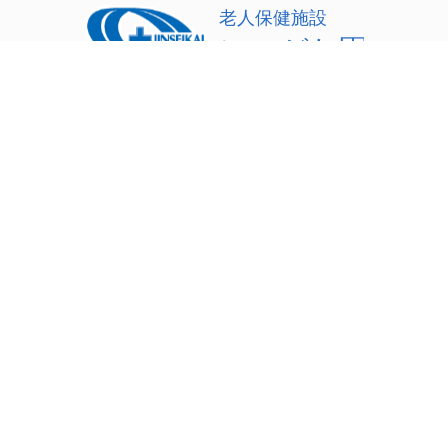
〒950-0951 新潟市中央区鳥屋野451番地6
TEL：
025-283-0377
院案内
診療の案内
内科
リハビリテーション科
歯科・小児歯科
診のご案内
地域連携室