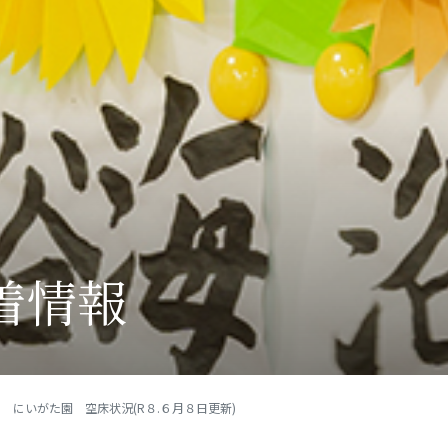
着情報
にいがた園 空床状況(R８.６月８日更新)