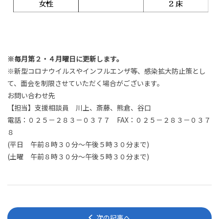
※
毎月第２・４月曜日に更新します。
※新型コロナウイルスやインフルエンザ等、感染拡大防止策とし
て、面会を制限させていただく場合がございます。
お問い合わせ先
【担当】支援相談員 川上、斎藤、熊倉、谷口
電話：０２５－２８３－０３７７
FAX
：０２５－２８３－０３７
８
(
平日 午前８時３０分～午後５時３０分まで
)
(
土曜 午前８時３０分～午後５時３０分まで
)
次の記事へ