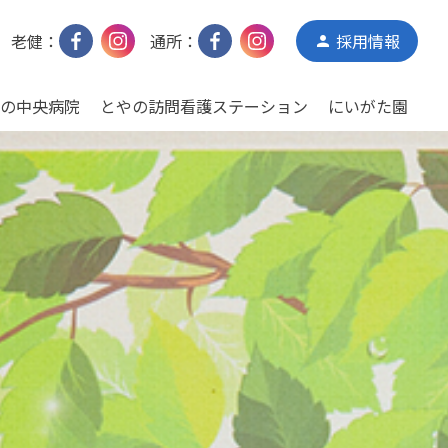
老健：
通所：
採用情報
person
の中央病院
とやの訪問看護ステーション
にいがた園