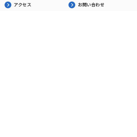
アクセス
お問い合わせ
プライバシーポリシー
にいがた園
新着情報
施設紹介
一日の流れ
求人情報
第二にいがた園
新着情報
施設紹介