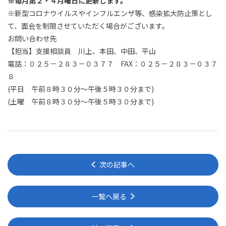
※
毎月第２・４月曜日に更新します。
※新型コロナウイルスやインフルエンザ等、感染拡大防止策とし
て、面会を制限させていただく場合がございます。
お問い合わせ先
【担当】支援相談員 川上、本田、中田、平山
電話：０２５－２８３－０３７７
FAX
：０２５－２８３－０３７
８
(
平日 午前８時３０分～午後５時３０分まで
)
(
土曜 午前８時３０分～午後５時３０分まで
)
次の記事へ
一覧へ戻る