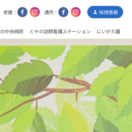
老健：
通所：
採用情報
person
の中央病院
とやの訪問看護ステーション
にいがた園