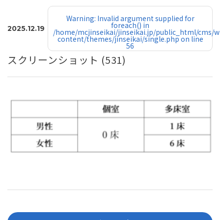
Warning
: Invalid argument supplied for
foreach() in
2025.12.19
/home/mcjinseikai/jinseikai.jp/public_html/cms/w
content/themes/jinseikai/single.php
on line
56
スクリーンショット (531)