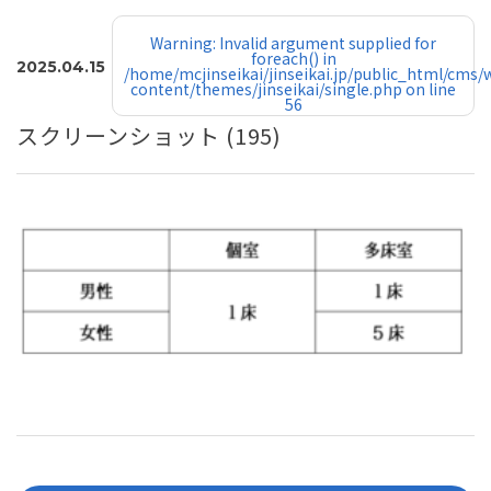
Warning
: Invalid argument supplied for
foreach() in
2025.04.15
/home/mcjinseikai/jinseikai.jp/public_html/cms/
content/themes/jinseikai/single.php
on line
56
スクリーンショット (195)